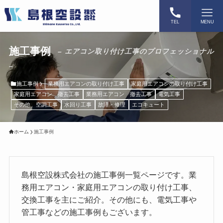
TEL
MENU
施工事例
– エアコン取り付け工事のプロフェッショナル
–
施工事例
業務用エアコンの取り付け工事
家庭用エアコンの取り付け工事
家庭用エアコン 撤去工事
業務用エアコン 撤去工事
電気工事
その他 空調工事
水回り工事
故障・修理
エコキュート
ホーム
施工事例
島根空設株式会社の施工事例一覧ページです。業
務用エアコン・家庭用エアコンの取り付け工事、
交換工事を主にご紹介。その他にも、電気工事や
管工事などの施工事例もございます。