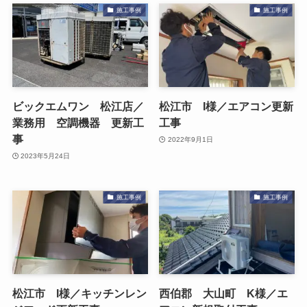
施工事例
施工事例
ビックエムワン 松江店／
松江市 I様／エアコン更新
業務用 空調機器 更新工
工事
事
2022年9月1日
2023年5月24日
施工事例
施工事例
松江市 I様／キッチンレン
西伯郡 大山町 K様／エ