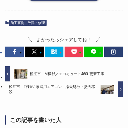
施工事例
故障・修理
よかったらシェアしてね！
松江市 M様邸／エコキュート460ℓ 更新工事
松江市 T様邸/ 家庭用エアコン 撤去処分・撤去移
設
この記事を書いた人